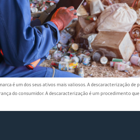
arca é um dos seus ativos mais valiosos. A descaracterização de 
rança do consumidor. A descaracterização é um procedimento que