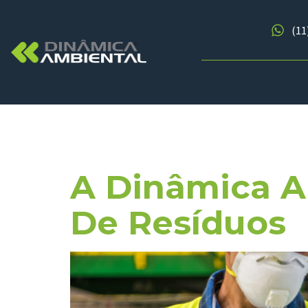
(11
Tag:
Segu
A Dinâmica A
De Resíduos