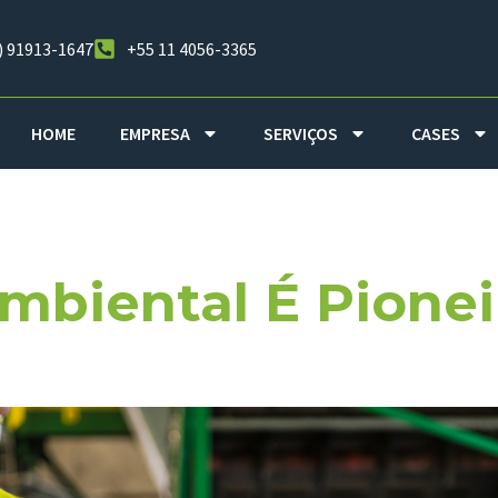
) 91913-1647
+55 11 4056-3365
HOME
EMPRESA
SERVIÇOS
CASES
rança
mbiental É Pione