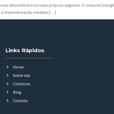
presas desconhecem em seus próprios negócios. O consumo energ
u a implementação imediata […]
Links Rápidos
Home
Sobre nós
Coletores
Blog
Contato