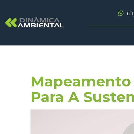
(11
Tag:
Siste
Mapeamento 
Para A Susten