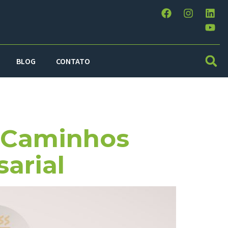
BLOG
CONTATO
tes
 Caminhos
arial