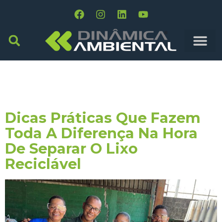
Tag:
Suporte
Logístico
Dicas Práticas Que Fazem
Toda A Diferença Na Hora
De Separar O Lixo
Reciclável