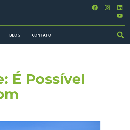
BLOG
CONTATO
ada
: É Possível
Com