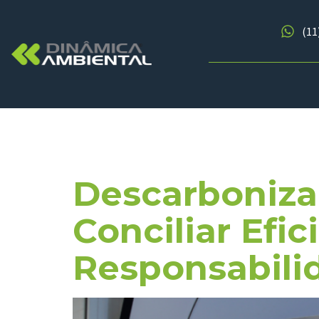
(11
Tag:
Tecno
Descarbonizaç
Conciliar Efi
Responsabili