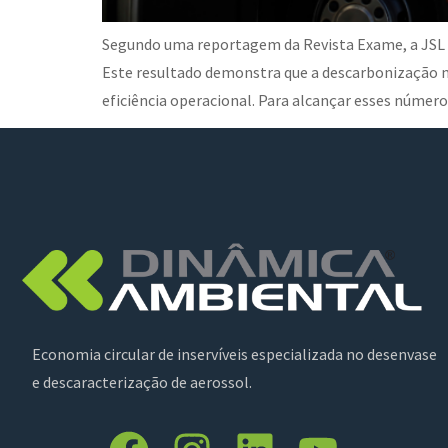
Segundo uma reportagem da Revista Exame, a JSL 
Este resultado demonstra que a descarbonização 
eficiência operacional. Para alcançar esses númer
Economia circular de inservíveis especializada no desenvase
e descaracterização de aerossol.