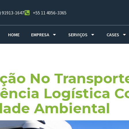
) 91913-1647
+55 11 4056-3365
HOME
EMPRESA
SERVIÇOS
CASES
logia Avanç
ão No Transporte
ciência Logística 
dade Ambiental