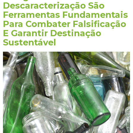
Descaracterização São
Ferramentas Fundamentais
Para Combater Falsificação
E Garantir Destinação
Sustentável