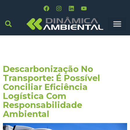
Tag:
Tecnologia
Limpa
Descarbonização No
Transporte: É Possível
Conciliar Eficiência
Logística Com
Responsabilidade
Ambiental