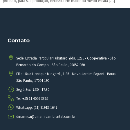
produto, para sua produção, necessita em maior ou menor escala […]
Contato
Sede: Estrada Particular Fukutaro Yida, 1235 - Cooperativa - São
Bernardo do Campo - São Paulo, 09852-060
Filial: Rua Henrique Mingardi, 1-85 - Novo Jardim Pagani - Bauru -
São Paulo, 17024-190
Seg à Sex: 7:30—17:30
Tel: +55 11 4056-3365
Whatsapp: (11) 91913-1647
dinamica@dinamicambiental.com.br