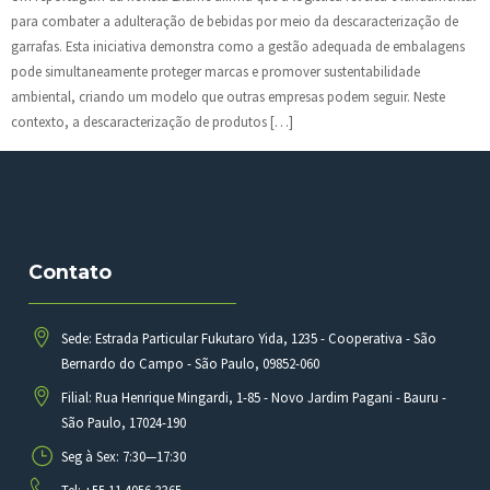
para combater a adulteração de bebidas por meio da descaracterização de
garrafas. Esta iniciativa demonstra como a gestão adequada de embalagens
pode simultaneamente proteger marcas e promover sustentabilidade
ambiental, criando um modelo que outras empresas podem seguir. Neste
contexto, a descaracterização de produtos […]
Contato
Sede: Estrada Particular Fukutaro Yida, 1235 - Cooperativa - São
Bernardo do Campo - São Paulo, 09852-060
Filial: Rua Henrique Mingardi, 1-85 - Novo Jardim Pagani - Bauru -
São Paulo, 17024-190
Seg à Sex: 7:30—17:30