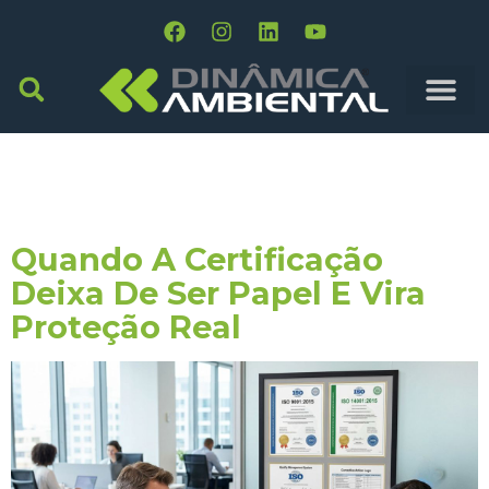
Tag:
Tranquilidade
Operacional
Quando A Certificação
Deixa De Ser Papel E Vira
Proteção Real