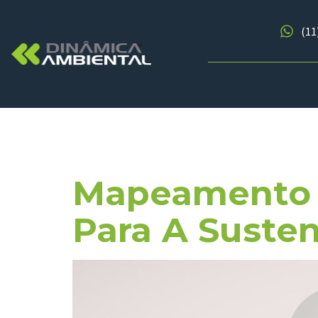
(11
Tag:
Trans
Mapeamento 
Para A Susten