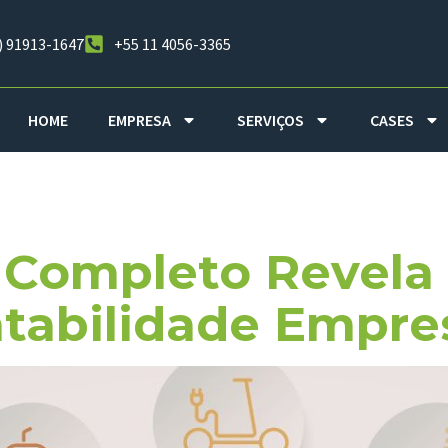
) 91913-1647
+55 11 4056-3365
HOME
EMPRESA
SERVIÇOS
CASES
formação Cad
Completo Revela
tabilidade Empres