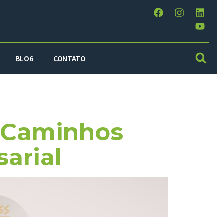
BLOG
CONTATO
eia
 Caminhos
arial