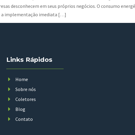
presas desconhecem em seus próprios negócios. O consumo energ
u a implementação imediata […]
Links Rápidos
Home
Sobre nós
Coletores
Blog
Contato