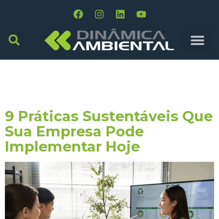
Tag:
Tratamento
Efluentes
9 Práticas Sustentáveis Que
Sua Empresa Pode
Implementar Hoje