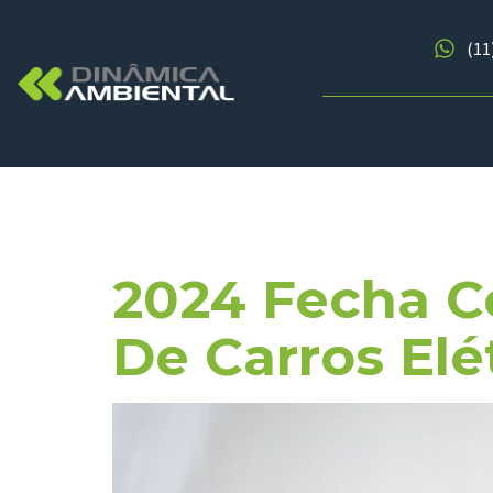
(11
Tag:
Venda
2024 Fecha 
De Carros Elé