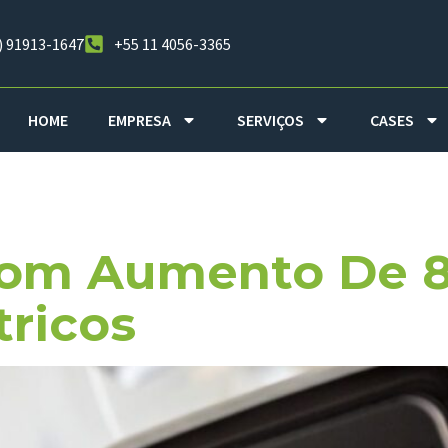
) 91913-1647
+55 11 4056-3365
HOME
EMPRESA
SERVIÇOS
CASES
s Brasil
Com Aumento De 
tricos