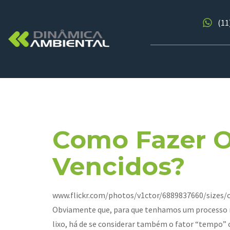
(11
Dia:
11 De
Como Fazer 
Vencidos?
www.flickr.com/photos/v1ctor/6889837660/sizes/o/
Obviamente que, para que tenhamos um processo na
lixo, há de se considerar também o fator “tempo”