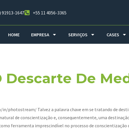
) 91913-1647
+55 11 4056-3365
HOME
EMPRESA
SERVIÇOS
CASES
 Junho De 201
O Descarte De Me
in/photostream/ Talvez a palavra chave em se tratando de destin
tural de conscientização e, consequentemente, uma destinação c
 como ferramenta imprescindível no processo de conscientização 