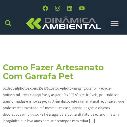
Dia:
30 De Janeiro De
2015
Como Fazer Artesanato
Com Garrafa Pet
pt.depositphotos.com/25373651/stock-photo-hanging-plant-in-recycle-
bottle.html Leves e adaptáveis, as garrafas PET são recicláveis, podendo ser
transformadas em novas peças. Além disso, este é um material reutilizável, que
pode ser reaproveitado até mesmo em casa, dando origem a objetos
decorativos e multiuso. PET é a sigla para politereftalato de etileno, matéria
inorgânica que leva anos para se decompor. Para evitar […]