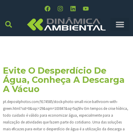
Dia:
6 De Março De
2015
Evite O Desperdício De
Água, Conheça A Descarga
A Vácuo
pt.depositphotos.com/9174585/stock-photo-small-nice-bathroom-with-
green.html?sst=0&sqc=29&sqm=103847&sq=5aj5hv Em tempos de crise hídrica,
todo cuidado é válido para economizar água, especialmente para a
realização de atividades que fazem parte do cotidiano. Uma das soluções
mais eficazes para evitar o desperdício de água é a utilização da descarga a