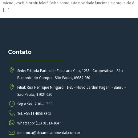
vácuo, você já ouviu falar? Saiba como esta novidade funciona e porque ela é
[…]
Contato
Sede: Estrada Particular Fukutaro Yida, 1235 - Cooperativa - São
Bernardo do Campo - São Paulo, 09852-060
Filial: Rua Henrique Mingardi, 1-85 - Novo Jardim Pagani - Bauru -
São Paulo, 17024-190
Seg à Sex: 7:30—17:30
Tel: +55 11 4056-3365
Whatsapp: (11) 91913-1647
dinamica@dinamicambiental.com.br