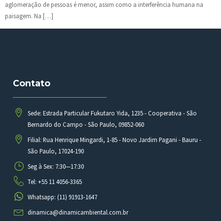
aglomeração de pessoas é menor, assim como a interferência humana na
paisagem. Na […]
Contato
Sede: Estrada Particular Fukutaro Yida, 1235 - Cooperativa - São
Bernardo do Campo - São Paulo, 09852-060
Filial: Rua Henrique Mingardi, 1-85 - Novo Jardim Pagani - Bauru -
São Paulo, 17024-190
Seg à Sex: 7:30—17:30
Tel: +55 11 4056-3365
Whatsapp: (11) 91913-1647
dinamica@dinamicambiental.com.br