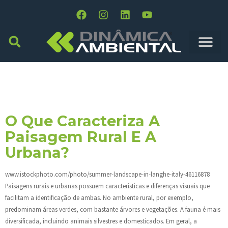
Dia:
28 De Setembro
De 2015
O Que Caracteriza A
Paisagem Rural E A
Urbana?
www.istockphoto.com/photo/summer-landscape-in-langhe-italy-46116878
Paisagens rurais e urbanas possuem características e diferenças visuais que
facilitam a identificação de ambas. No ambiente rural, por exemplo,
predominam áreas verdes, com bastante árvores e vegetações. A fauna é mais
diversificada, incluindo animais silvestres e domesticados. Em geral, a