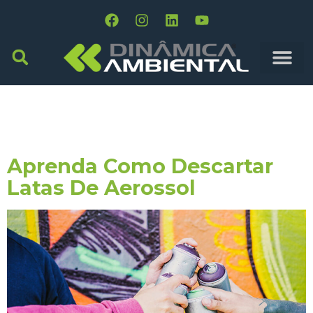
Dia:
28 De Fevereiro
De 2019
Aprenda Como Descartar
Latas De Aerossol