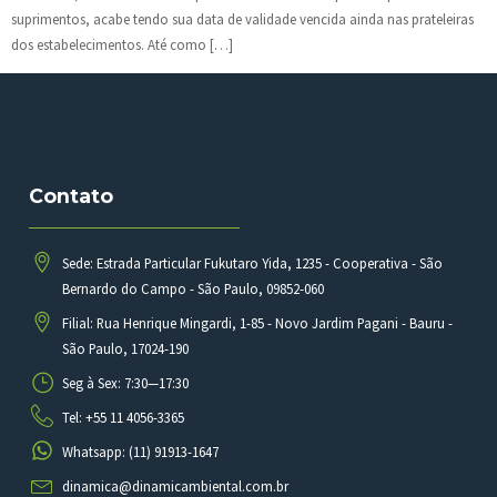
suprimentos, acabe tendo sua data de validade vencida ainda nas prateleiras
dos estabelecimentos. Até como […]
Contato
Sede: Estrada Particular Fukutaro Yida, 1235 - Cooperativa - São
Bernardo do Campo - São Paulo, 09852-060
Filial: Rua Henrique Mingardi, 1-85 - Novo Jardim Pagani - Bauru -
São Paulo, 17024-190
Seg à Sex: 7:30—17:30
Tel: +55 11 4056-3365
Whatsapp: (11) 91913-1647
dinamica@dinamicambiental.com.br