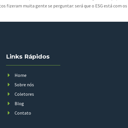
s fizeram muita gente se perguntar: será que o ESG está com os
Links Rápidos
Home
Sobre nós
Coletores
Blog
Contato