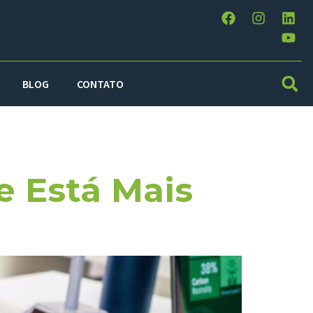
BLOG
CONTATO
5
e Está Mais