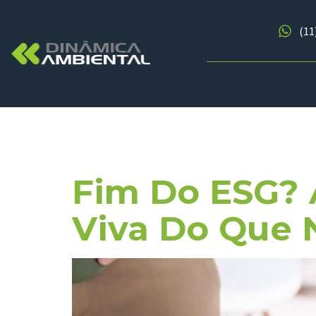
(11
Dia:
2 De 
Fim Do ESG? 
Viva Do Que 