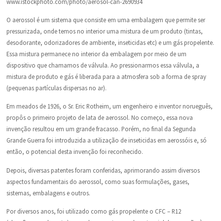
www.istockphoto.com/photo/aerosol-can-2690934
O aerossol é um sistema que consiste em uma embalagem que permite ser
pressurizada, onde temos no interior uma mistura de um produto (tintas,
desodorante, odorizadores de ambiente, inseticidas etc) e um gás propelente.
Essa mistura permanece no interior da embalagem por meio de um
dispositivo que chamamos de válvula. Ao pressionarmos essa válvula, a
mistura de produto e gás é liberada para a atmosfera sob a forma de spray
(pequenas partículas dispersas no ar).
Em meados de 1926, o Sr. Eric Rotheim, um engenheiro e inventor norueguês,
propôs o primeiro projeto de lata de aerossol. No começo, essa nova
invenção resultou em um grande fracasso. Porém, no final da Segunda
Grande Guerra foi introduzida a utilização de inseticidas em aerossóis e, só
então, o potencial desta invenção foi reconhecido.
Depois, diversas patentes foram conferidas, aprimorando assim diversos
aspectos fundamentais do aerossol, como suas formulações, gases,
sistemas, embalagens e outros.
Por diversos anos, foi utilizado como gás propelente o CFC – R12