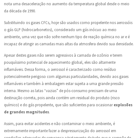
nota uma desaceleração no aumento da temperatura global desde o meio
da década de 1990.
Substituindo os gases CFCs, hoje são usados como propelente nos aerossóis
o gás GLP (hidrocarbonetos), considerado um gás inócuo ao meio
ambiente, uma vez que não sofre nenhum tipo de reação química no ar e é
incapaz de atingir as camadas mais altas da atmosfera devido sua densidade.
Apesar destes gases não serem agressivos à camada de ozônio e terem
pouquíssimo potencial de aquecimento global, eles são altamente
inflamáveis. Dessa forma, o aerossol é caracterizado como resíduo
potencialmente perigoso com algumas particularidades, devido aos gases
inflamáveis e também à embalagem estar sujeita a uma grande pressão
interna. Mesmo as latas “vazias” de pós-consumo precisam de uma
destinação correta, pois ainda contém um residual do produto (risco
químico) e do gás propelente, que são suficientes para ocasionar
explosões
de grandes magnitudes
.
Assim, para evitar acidentes e não contaminar o meio ambiente, é
extremamente importante fazer a despressurização do aerossol em
condições adequadas de segurança e tratamento de tudo que o compõe de