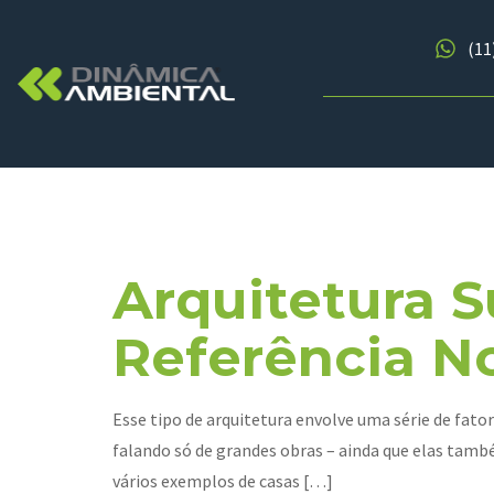
(11
Tag:
Arqui
Arquitetura S
Referência No
Esse tipo de arquitetura envolve uma série de fat
falando só de grandes obras – ainda que elas tamb
vários exemplos de casas […]