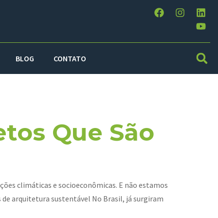
BLOG
CONTATO
tável
jetos Que São
dições climáticas e socioeconômicas. E não estamos
e arquitetura sustentável No Brasil, já surgiram