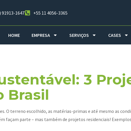
) 91913-1647
+55 11 4056-3365
HOME
EMPRESA
SERVIÇOS
CASES
tetura Susten
ustentável: 3 Pro
 Brasil
ores. O terreno escolhido, as matérias-primas e até mesmo as con
ém façam parte – mas também de projetos residenciais! Exemplos d