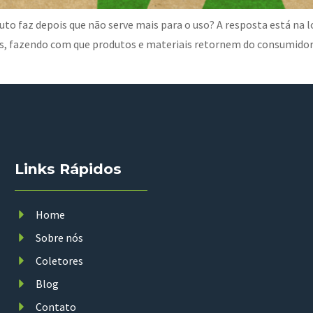
o faz depois que não serve mais para o uso? A resposta está na l
tos, fazendo com que produtos e materiais retornem do consumidor
Links Rápidos
Home
Sobre nós
Coletores
Blog
Contato