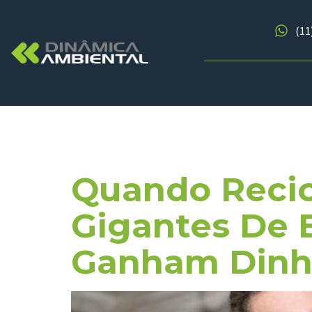
(11
Tag:
Coope
Quando Recic
Gigantes De 
Ganham Dinhe