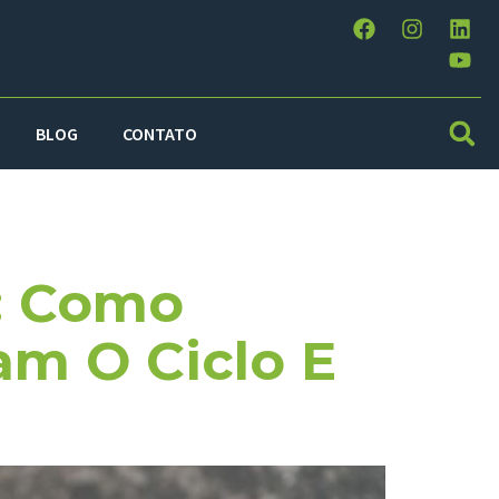
BLOG
CONTATO
atadores
: Como
m O Ciclo E