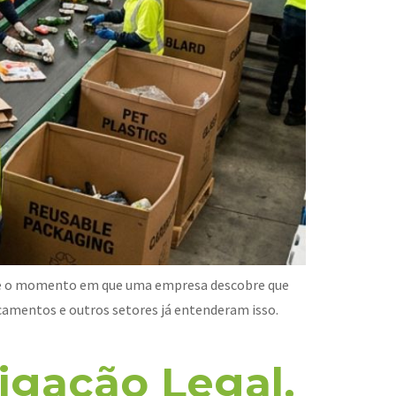
obre o momento em que uma empresa descobre que
camentos e outros setores já entenderam isso.
igação Legal.