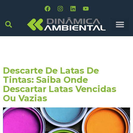
Tag:
Descartar Latas
De Tintas
Descarte De Latas De
Tintas: Saiba Onde
Descartar Latas Vencidas
Ou Vazias