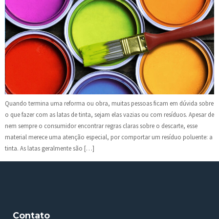
Quando termina uma reforma ou obra, muitas pessoas ficam em dúvida sobre
o que fazer com as latas de tinta, sejam elas vazias ou com resíduos. Apesar de
nem sempre o consumidor encontrar regras claras sobre o descarte, esse
material merece uma atenção especial, por comportar um resíduo poluente: a
tinta. As latas geralmente são […]
Contato