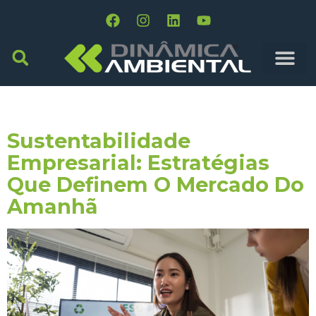
Tag:
ESG Práticas
Sustentabilidade
Empresarial: Estratégias
Que Definem O Mercado Do
Amanhã