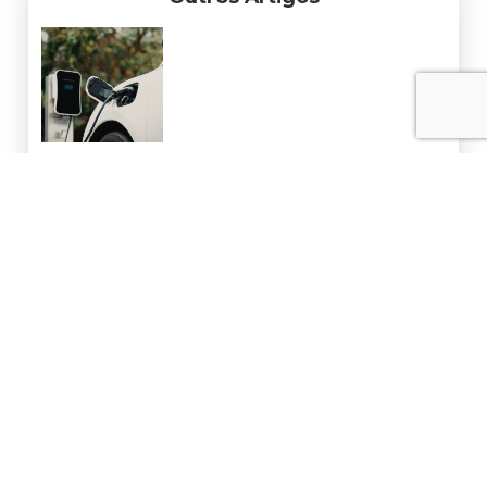
Vendas De Carros Eletrificados Crescem
33.000% Em 10 Anos E Mercado Brasileiro Vive
Nova Realidade
3 de agosto de 2026
Pesquisa Da Amcham Revela Que
Sustentabilidade Virou Estratégia De Negócio
No Brasil