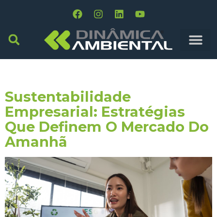
Tag:
Forbes Pesquisa
Sustentabilidade
Empresarial: Estratégias
Que Definem O Mercado Do
Amanhã