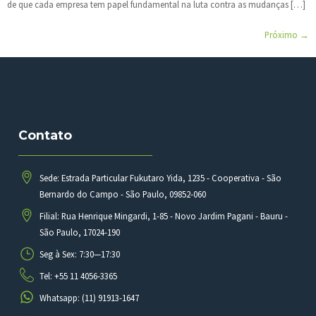
de que cada empresa tem papel fundamental na luta contra as mudanças […]
Próximo
→
Contato
Sede: Estrada Particular Fukutaro Yida, 1235 - Cooperativa - São
Bernardo do Campo - São Paulo, 09852-060
Filial: Rua Henrique Mingardi, 1-85 - Novo Jardim Pagani - Bauru -
São Paulo, 17024-190
Seg à Sex: 7:30—17:30
Tel: +55 11 4056-3365
Whatsapp: (11) 91913-1647