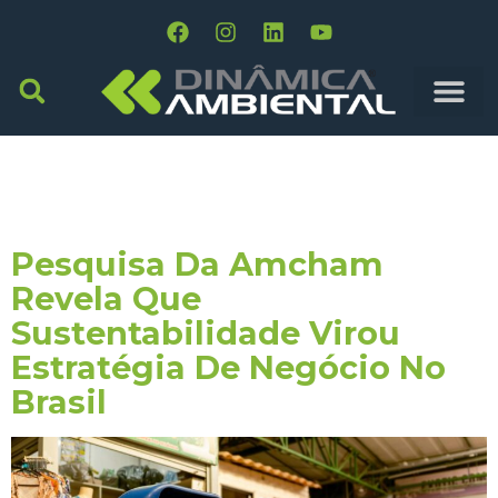
Tag:
Liderança
Ambiental
Pesquisa Da Amcham
Revela Que
Sustentabilidade Virou
Estratégia De Negócio No
Brasil