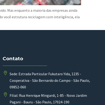
lvido. Mas enquanto a maioria das empresas ainda
 você estrutura reciclagem com inteligência, ela
Contato
Sede: Estrada Particular Fukutaro Yida, 1235 -
Cooperativa - São Bernardo do Campo - São Paulo,
09852-060
Filial: Rua Henrique Mingardi, 1-85 - Novo Jardim
Pagani - Bauru - São Paulo, 17024-190