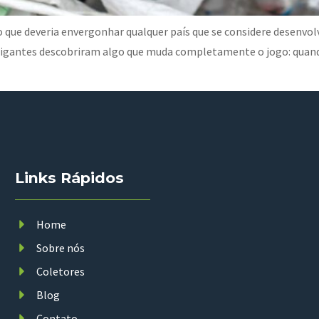
ro que deveria envergonhar qualquer país que se considere desenvo
igantes descobriram algo que muda completamente o jogo: quando
Links Rápidos
Home
Sobre nós
Coletores
Blog
Contato