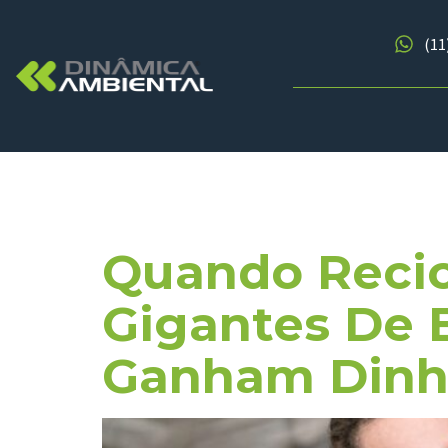
(11
Tag:
Natu
Quando Recic
Gigantes De 
Ganham Dinhe