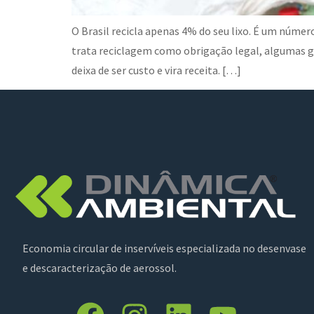
O Brasil recicla apenas 4% do seu lixo. É um núme
trata reciclagem como obrigação legal, algumas g
deixa de ser custo e vira receita. […]
Economia circular de inservíveis especializada no desenvase
e descaracterização de aerossol.