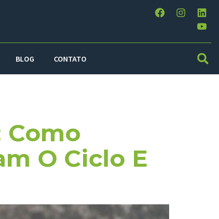
BLOG
CONTATO
: Como
m O Ciclo E