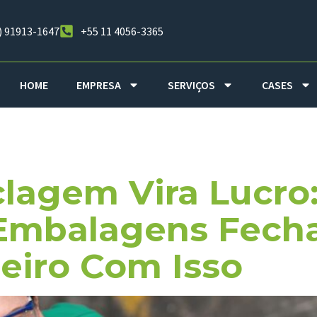
) 91913-1647
+55 11 4056-3365
HOME
EMPRESA
SERVIÇOS
CASES
ra
lagem Vira Lucro
Embalagens Fecha
iro Com Isso