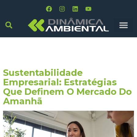
Tag:
Negócios
Conscientes
Sustentabilidade
Empresarial: Estratégias
Que Definem O Mercado Do
Amanhã