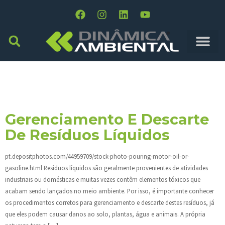
Tag:
Residuos
Liquidos
Gerenciamento E Descarte
De Resíduos Líquidos
pt.depositphotos.com/44959709/stock-photo-pouring-motor-oil-or-
gasoline.html Resíduos líquidos são geralmente provenientes de atividades
industriais ou domésticas e muitas vezes contêm elementos tóxicos que
acabam sendo lançados no meio ambiente. Por isso, é importante conhecer
os procedimentos corretos para gerenciamento e descarte destes resíduos, já
que eles podem causar danos ao solo, plantas, água e animais. A própria