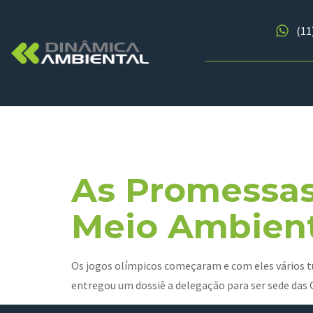
(11
Tag:
Rio D
As Promessas
Meio Ambient
Os jogos olímpicos começaram e com eles vários tu
entregou um dossiê a delegação para ser sede das 