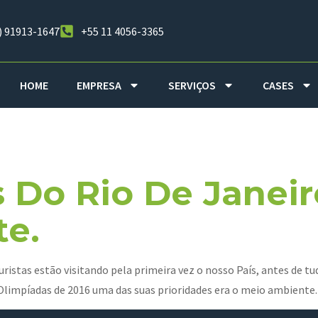
) 91913-1647
+55 11 4056-3365
HOME
EMPRESA
SERVIÇOS
CASES
e Janeiro
 Do Rio De Janei
e.
ristas estão visitando pela primeira vez o nosso País, antes de t
Olimpíadas de 2016 uma das suas prioridades era o meio ambiente.