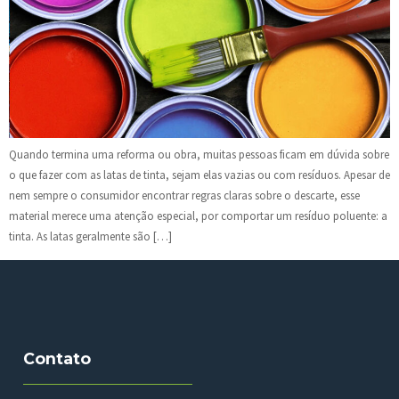
Quando termina uma reforma ou obra, muitas pessoas ficam em dúvida sobre
o que fazer com as latas de tinta, sejam elas vazias ou com resíduos. Apesar de
nem sempre o consumidor encontrar regras claras sobre o descarte, esse
material merece uma atenção especial, por comportar um resíduo poluente: a
tinta. As latas geralmente são […]
Contato