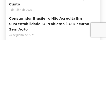
Custo
3 de julho de 2026
Consumidor Brasileiro Não Acredita Em
Sustentabilidade. O Problema É O Discurso
Sem Ação
25 de junho de 2026
Certificações Ambientais Abrem Portas Para
Empresas Que Querem Crescer Com
Responsabilidade
19 de junho de 2026