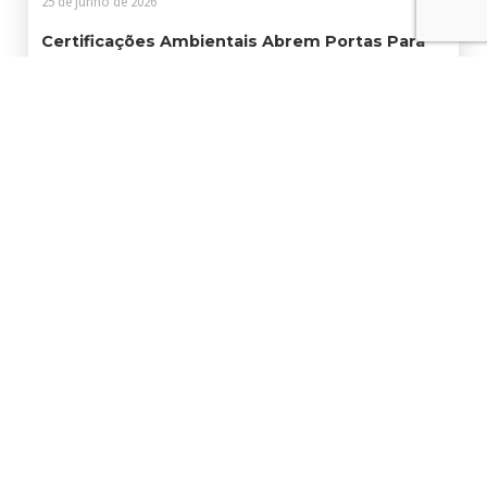
25 de junho de 2026
Certificações Ambientais Abrem Portas Para
Empresas Que Querem Crescer Com
Responsabilidade
19 de junho de 2026
Contato
Sede: Estrada Particular Fukutaro Yida, 1235 - Cooperativa - São