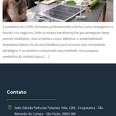
A pandemia de COVID-19 mudou profundamente a forma como enxergamos o
mundo e os negócios. Entre as muitas transformações que emergiram desse
período desafiador, uma se destaca como definitiva: a sustentabilidade
empresarial deixou de ser uma tendência para se tornar uma necessidade
estratégica. E os números comprovam essa realidade. Uma pesquisa
reveladora do Instituto Ipsos […]
Contato
Sede: Estrada Particular Fukutaro Yida, 1235 - Cooperativa - São
Bernardo do Campo - São Paulo, 09852-060