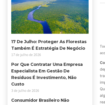
17 De Julho: Proteger As Florestas
Tod
Também É Estratégia De Negócio
aco
17 de julho de 2026
Co
Por Que Contratar Uma Empresa
de
Especialista Em Gestão De
tr
Resíduos É Investimento, Não
im
Custo
Qu
3 de julho de 2026
al
Consumidor Brasileiro Não
re