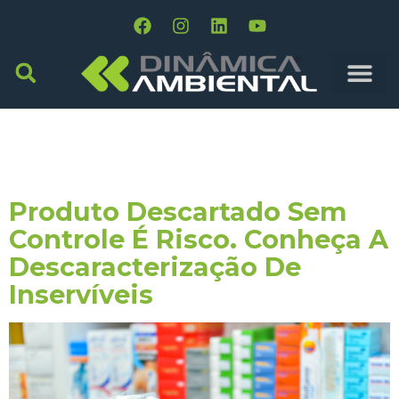
Tag:
Economia
Circular
Produto Descartado Sem
Controle É Risco. Conheça A
Descaracterização De
Inservíveis