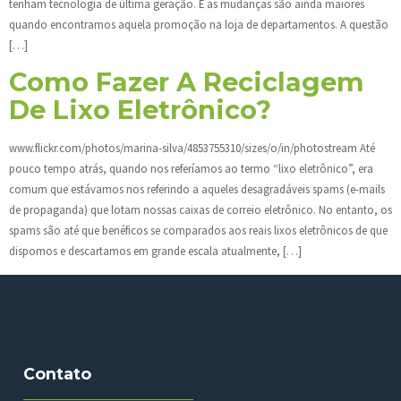
tenham tecnologia de última geração. E as mudanças são ainda maiores
quando encontramos aquela promoção na loja de departamentos. A questão
[…]
Como Fazer A Reciclagem
De Lixo Eletrônico?
www.flickr.com/photos/marina-silva/4853755310/sizes/o/in/photostream Até
pouco tempo atrás, quando nos referíamos ao termo “lixo eletrônico”, era
comum que estávamos nos referindo a aqueles desagradáveis spams (e-mails
de propaganda) que lotam nossas caixas de correio eletrônico. No entanto, os
spams são até que benéficos se comparados aos reais lixos eletrônicos de que
dispomos e descartamos em grande escala atualmente, […]
Contato