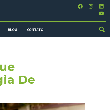
BLOG
CONTATO
Que
gia De