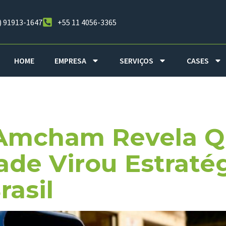
) 91913-1647
+55 11 4056-3365
HOME
EMPRESA
SERVIÇOS
CASES
holders
 Amcham Revela 
ade Virou Estraté
asil