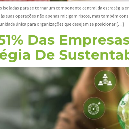
ivas isoladas para se tornar um componente central da estratégia
SG) às suas operações não apenas mitigam riscos, mas também co
unidade única para organizações que desejam se posicionar […]
51% Das Empresas 
égia De Sustenta