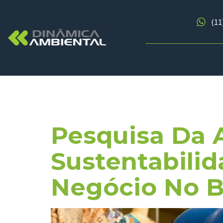
(11
Tag:
Stake
Pesquisa Da
Sustentabilid
Negócio No Br