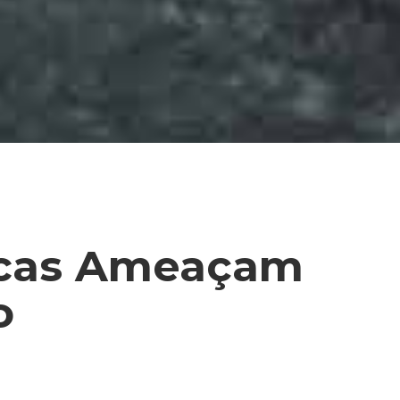
icas Ameaçam
o