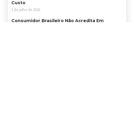
Custo
3 de julho de 2026
Consumidor Brasileiro Não Acredita Em
Sustentabilidade. O Problema É O Discurso
Sem Ação
25 de junho de 2026
Certificações Ambientais Abrem Portas Para
Empresas Que Querem Crescer Com
Responsabilidade
19 de junho de 2026