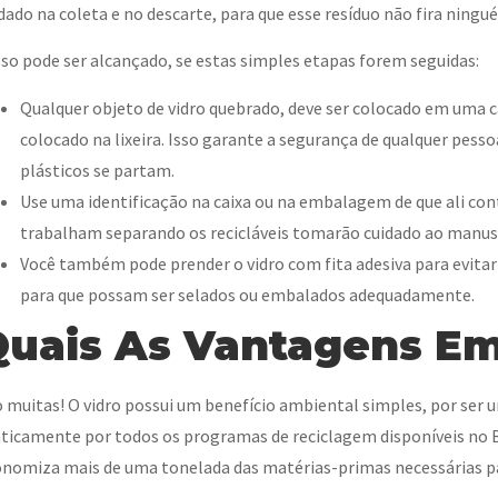
dado na coleta e no descarte, para que esse resíduo não fira ningu
sso pode ser alcançado, se estas simples etapas forem seguidas:
Qualquer objeto de vidro quebrado, deve ser colocado em uma ca
colocado na lixeira. Isso garante a segurança de qualquer pess
plásticos se partam.
Use uma identificação na caixa ou na embalagem de que ali con
trabalham separando os recicláveis tomarão cuidado ao manu
Você também pode prender o vidro com fita adesiva para evita
para que possam ser selados ou embalados adequadamente.
uais As Vantagens Em
 muitas! O vidro possui um benefício ambiental simples, por ser um
ticamente por todos os programas de reciclagem disponíveis no Bra
nomiza mais de uma tonelada das matérias-primas necessárias par