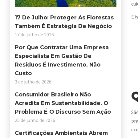
cui
E i
17 De Julho: Proteger As Florestas
Também É Estratégia De Negócio
17 de julho de 2026
Por Que Contratar Uma Empresa
Especialista Em Gestão De
Resíduos É Investimento, Não
Custo
3 de julho de 2026
Q
Consumidor Brasileiro Não
Acredita Em Sustentabilidade. O
Problema É O Discurso Sem Ação
São
25 de junho de 2026
pra
eco
Certificações Ambientais Abrem