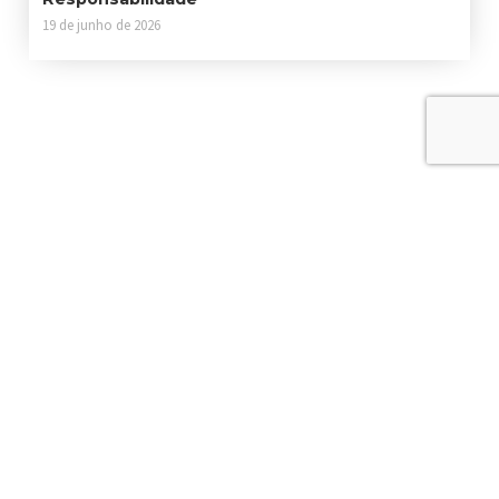
19 de junho de 2026
Contato
Sede: Estrada Particular Fukutaro Yida, 1235 - Cooperativa - São
Bernardo do Campo - São Paulo, 09852-060
Filial: Rua Henrique Mingardi, 1-85 - Novo Jardim Pagani - Bauru -
São Paulo, 17024-190