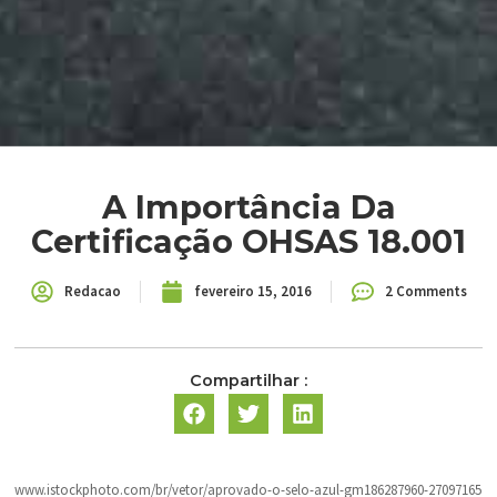
A Importância Da
Certificação OHSAS 18.001
Redacao
fevereiro 15, 2016
2 Comments
Compartilhar :
www.istockphoto.com/br/vetor/aprovado-o-selo-azul-gm186287960-27097165