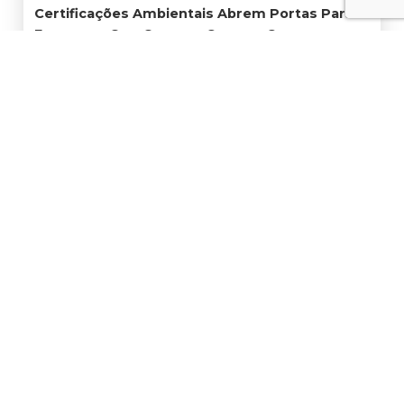
Certificações Ambientais Abrem Portas Para
Empresas Que Querem Crescer Com
Responsabilidade
19 de junho de 2026
Contato
Sede: Estrada Particular Fukutaro Yida, 1235 - Cooperativa - São
Bernardo do Campo - São Paulo, 09852-060