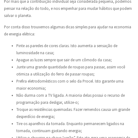
Por mais que a contribuição individual seja considerada pequena, podemos
pensar na relação do todo, e nos empenhar para mudar hábitos que podem
salvar o planeta.
Por conta disso trouxemos algumas dicas simples para ajudar na economia
de energia elétrica:
Pinte as paredes de cores claras. Isto aumenta a sensação de
luminosidade na casa;
Apague as luzes sempre que sair de um cômodo da casa;
Junte uma grande quantidade de roupas para passar, assim você
otimiza a utilização do ferro de passar roupas;
Prefira eletrodomésticos com o selo da Procel. Isto garante uma
maior economia;
Não durma com a TV ligada. A maioria delas possui o recurso de
programação para desligar, utilize-o;
Troque as resistências queimadas. Fazer remendos causa um grande
desperdício de energia;
Tire os aparelhos da tomada. Enquanto permanecem ligados na
tomada, continuam gastando energia;
Utilize o chuveiro na chave “verão”. Este ato gera uma economia de