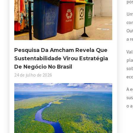
pos
Um 
com
Out
a r
Pesquisa Da Amcham Revela Que
Val
Sustentabilidade Virou Estratégia
pla
De Negócio No Brasil
sob
24 de julho de 2026
eco
A e
sus
o a