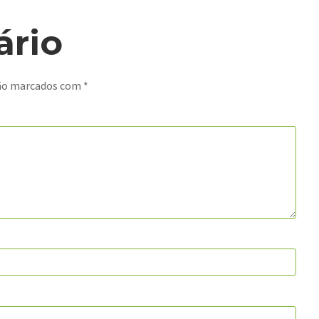
rio
são marcados com
*