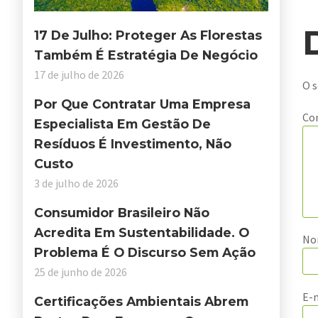
17 De Julho: Proteger As Florestas
Também É Estratégia De Negócio
17 de julho de 2026
O s
Por Que Contratar Uma Empresa
Co
Especialista Em Gestão De
Resíduos É Investimento, Não
Custo
3 de julho de 2026
Consumidor Brasileiro Não
Acredita Em Sustentabilidade. O
N
Problema É O Discurso Sem Ação
25 de junho de 2026
E-
Certificações Ambientais Abrem