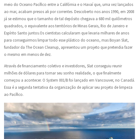
meio do Oceano Pacífico entre a Califórnia e o Havaí que, uma vez lançados
ao mar, acabam presos ali por correntes. Descoberto nos anos 1990, em 2008
já se estimou que o tamanho de tal depósito chegava a 680 mil quilômetros
quadrados, o equivalente aos territórios de Minas Gerais, Rio de Janeiro e
Espírito Santo juntos.Os cientistas calcularam que levaria milhares de anos
para conseguirmos limpar todo esse plástico do oceano, mas Boyan Slat,
fundador da The Ocean Cleanup, apresentou um projeto que pretendia fazer
o mesmo em menos de dez.
Através de financiamento coletivo e investidores, Slat conseguiu reunir
milhões de dólares para tornar seu sonho realidade, o que finalmente
começou a acontecer. O System 001/B foi lançado em Vancouver, no Canadá.
Essa é a segunda tentativa da organização de aplicar seu projeto de limpeza
ao Pacífico.