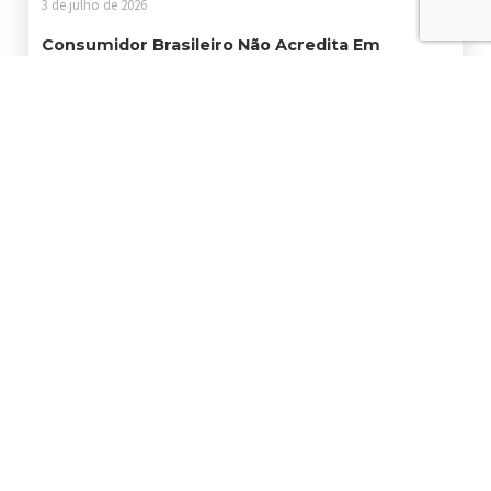
3 de julho de 2026
Consumidor Brasileiro Não Acredita Em
Sustentabilidade. O Problema É O Discurso
Sem Ação
25 de junho de 2026
Certificações Ambientais Abrem Portas Para
Empresas Que Querem Crescer Com
Responsabilidade
19 de junho de 2026