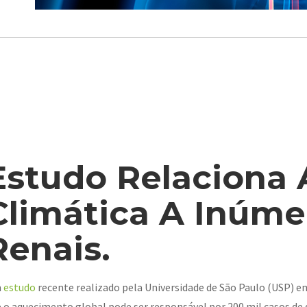
Estudo Relaciona 
Climática A Inúm
Renais.
m
estudo
recente realizado pela Universidade de São Paulo (USP) e
 o aquecimento global pode ser responsável por 200 mil casos de 