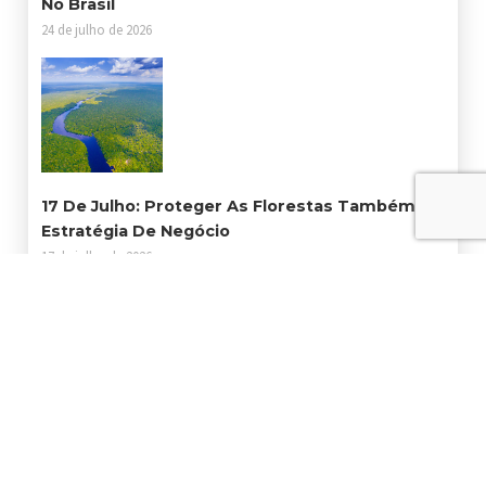
No Brasil
24 de julho de 2026
17 De Julho: Proteger As Florestas Também É
Estratégia De Negócio
17 de julho de 2026
Por Que Contratar Uma Empresa Especialista
Em Gestão De Resíduos É Investimento, Não
Custo
3 de julho de 2026
Consumidor Brasileiro Não Acredita Em
Sustentabilidade. O Problema É O Discurso
Sem Ação