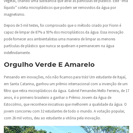
vegetal, criando uma substância que atrai as partículas de plástico. Este “ímã
líquido” coleta microplásticos que podem ser removidos da água por
magnetismo.
Depois de 5 mil testes, foi comprovado que o método criado por Fionn é
capaz de limpar de 87% a 93% dos microplásticos da água. Essa inovação
pode fornecer aos ambientalistas uma maneira de limpar as menores
partículas de plástico que nunca se quebram e permanecem na água
indefinidamente.
Orgulho Verde E Amarelo
Pensando em inovações, nós não ficamos para trás! Um estudante de Itajaí,
em Santa Catarina, ganhou um prêmio internacional com a invenção de um
filtro que retira microplásticos da água. Gabriel Fernandes Mello Ferreira, de 17
anos, é o primeiro brasileiro a ganhar o Prêmio Jovem da Água de
Estocolmo, que reconhece iniciativas que melhorem a qualidade da água. O
jovem concorreu com 32 estudantes de todo o mundo. A votação popular,
com 26 mil votos, deu ao estudante a vitória pela inovação.