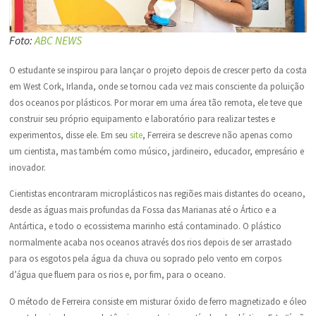
Foto:
ABC NEWS
O estudante se inspirou para lançar o projeto depois de crescer perto da costa
em West Cork, Irlanda, onde se tornou cada vez mais consciente da poluição
dos oceanos por plásticos. Por morar em uma área tão remota, ele teve que
construir seu próprio equipamento e laboratório para realizar testes e
experimentos, disse ele. Em seu
site
, Ferreira se descreve não apenas como
um cientista, mas também como músico, jardineiro, educador, empresário e
inovador.
Cientistas encontraram microplásticos nas regiões mais distantes do oceano,
desde as águas mais profundas da Fossa das Marianas até o Ártico e a
Antártica, e todo o ecossistema marinho está contaminado. O plástico
normalmente acaba nos oceanos através dos rios depois de ser arrastado
para os esgotos pela água da chuva ou soprado pelo vento em corpos
d’água que fluem para os rios e, por fim, para o oceano.
O método de Ferreira consiste em misturar óxido de ferro magnetizado e óleo