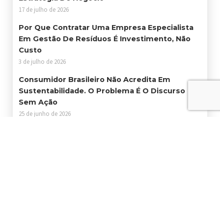
17 de julho de 2026
Por Que Contratar Uma Empresa Especialista
Em Gestão De Resíduos É Investimento, Não
Custo
3 de julho de 2026
Consumidor Brasileiro Não Acredita Em
Sustentabilidade. O Problema É O Discurso
Sem Ação
25 de junho de 2026
Certificações Ambientais Abrem Portas Para
Empresas Que Querem Crescer Com
Responsabilidade
19 de junho de 2026