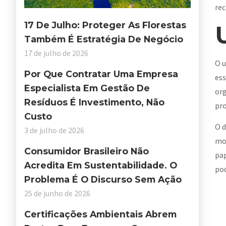
rec
17 De Julho: Proteger As Florestas
Também É Estratégia De Negócio
17 de julho de 2026
O u
Por Que Contratar Uma Empresa
ess
Especialista Em Gestão De
org
Resíduos É Investimento, Não
pro
Custo
O d
3 de julho de 2026
mod
Consumidor Brasileiro Não
pap
Acredita Em Sustentabilidade. O
pod
Problema É O Discurso Sem Ação
25 de junho de 2026
Certificações Ambientais Abrem