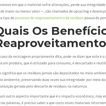
cessos em que o material sofre alterações, perde sua integridade
 de maior ou menor valor —, são chamados de upcycling e downcycli
a tipo de
processo de reaproveitamento de resíduos
possui do pon
Quais Os Benefíci
Reaproveitamento
caso da reciclagem propriamente dita, pode-se dizer que este é o
a um produto, que é utilizado para consumo, é descartado e reuti
o significa que os resíduos jamais são depositados no meio ambie
o ambiente, preservando duas vezes sua integridade: por meio da
poluição gerada pelo descarte de resíduos na natureza.
um outro aspecto importante que é o impacto econômico, mas essa
ras palavras, é preciso saber a que custo esses materiais retornam