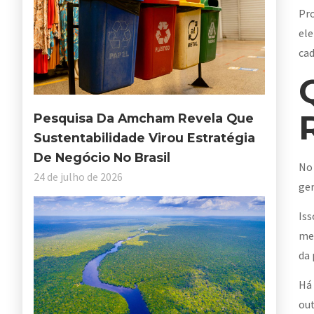
Pro
ele
cad
Pesquisa Da Amcham Revela Que
Sustentabilidade Virou Estratégia
De Negócio No Brasil
No 
24 de julho de 2026
ger
Iss
mei
da 
Há 
out