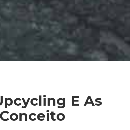
pcycling E As
 Conceito