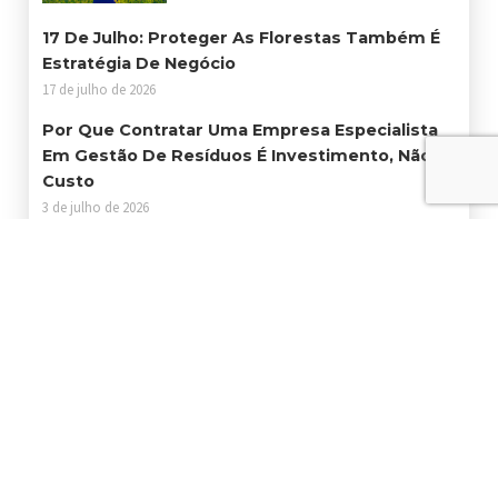
17 De Julho: Proteger As Florestas Também É
Estratégia De Negócio
17 de julho de 2026
Por Que Contratar Uma Empresa Especialista
Em Gestão De Resíduos É Investimento, Não
Custo
3 de julho de 2026
Consumidor Brasileiro Não Acredita Em
Sustentabilidade. O Problema É O Discurso
Sem Ação
25 de junho de 2026
Certificações Ambientais Abrem Portas Para
Empresas Que Querem Crescer Com
Responsabilidade
19 de junho de 2026